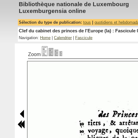
Bibliothèque nationale de Luxembourg
Luxemburgensia online
Sélection du type de publication:
tous
|
quotidiens et hebdomad
Clef du cabinet des princes de l'Europe (la) : Fascicule 
Navigation:
Home
|
Calendrier
|
Fascicule
Zoom