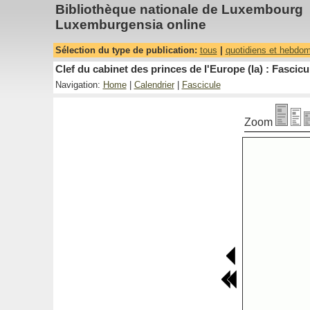
Bibliothèque nationale de Luxembourg
Luxemburgensia online
Sélection du type de publication:
tous
|
quotidiens et hebdo
Clef du cabinet des princes de l'Europe (la) : Fascicu
Navigation:
Home
|
Calendrier
|
Fascicule
Zoom