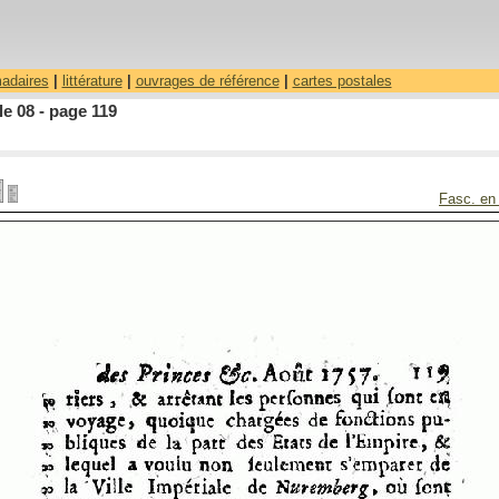
madaires
|
littérature
|
ouvrages de référence
|
cartes postales
le 08 - page 119
Fasc. en