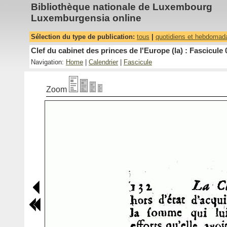
Bibliothèque nationale de Luxembourg
Luxemburgensia online
Sélection du type de publication:
tous
|
quotidiens et hebdomad
Clef du cabinet des princes de l'Europe (la) : Fascicule 
Navigation:
Home
|
Calendrier
|
Fascicule
Zoom