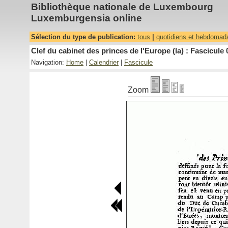
Bibliothèque nationale de Luxembourg
Luxemburgensia online
Sélection du type de publication:
tous
|
quotidiens et hebdomad
Clef du cabinet des princes de l'Europe (la) : Fascicule 
Navigation:
Home
|
Calendrier
|
Fascicule
Zoom