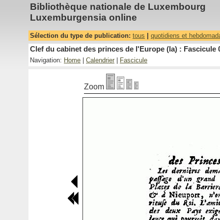
Bibliothèque nationale de Luxembourg
Luxemburgensia online
Sélection du type de publication:
tous
|
quotidiens et hebdomad
Clef du cabinet des princes de l'Europe (la) : Fascicule 
Navigation:
Home
|
Calendrier
|
Fascicule
Zoom