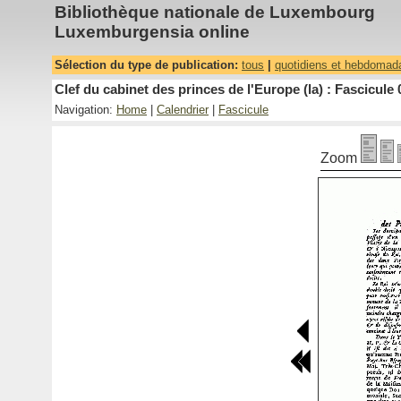
Bibliothèque nationale de Luxembourg
Luxemburgensia online
Sélection du type de publication:
tous
|
quotidiens et hebdomad
Clef du cabinet des princes de l'Europe (la) : Fascicule 
Navigation:
Home
|
Calendrier
|
Fascicule
Zoom