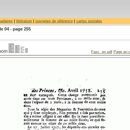
madaires
|
littérature
|
ouvrages de référence
|
cartes postales
le 04 - page 255
oom
Fasc. en pdf
Page en 