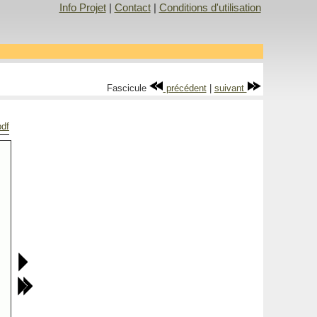
Info Projet
|
Contact
|
Conditions d'utilisation
Fascicule
précédent
|
suivant
pdf