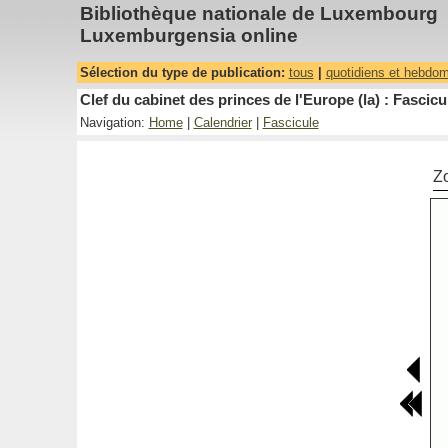
Bibliothèque nationale de Luxembourg
Luxemburgensia online
Sélection du type de publication:
tous
|
quotidiens et hebdo
Clef du cabinet des princes de l'Europe (la) : Fascicu
Navigation:
Home
|
Calendrier
|
Fascicule
Z