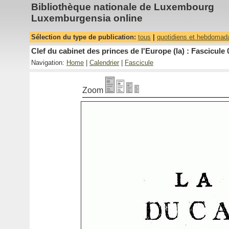
Bibliothèque nationale de Luxembourg
Luxemburgensia online
Sélection du type de publication:
tous
|
quotidiens et hebdomad
Clef du cabinet des princes de l'Europe (la) : Fascicule 
Navigation:
Home
|
Calendrier
|
Fascicule
Zoom