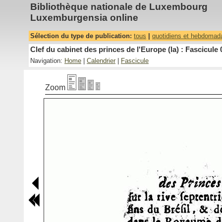
Bibliothèque nationale de Luxembourg
Luxemburgensia online
Sélection du type de publication:
tous
|
quotidiens et hebdomad
Clef du cabinet des princes de l'Europe (la) : Fascicule 
Navigation:
Home
|
Calendrier
|
Fascicule
Zoom