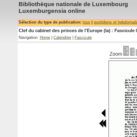
Bibliothèque nationale de Luxembourg
Luxemburgensia online
Sélection du type de publication:
tous
|
quotidiens et hebdomad
Clef du cabinet des princes de l'Europe (la) : Fascicule 
Navigation:
Home
|
Calendrier
|
Fascicule
Zoom