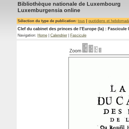
Bibliothèque nationale de Luxembourg
Luxemburgensia online
Sélection du type de publication:
tous
|
quotidiens et hebdomad
Clef du cabinet des princes de l'Europe (la) : Fascicule 
Navigation:
Home
|
Calendrier
|
Fascicule
Zoom