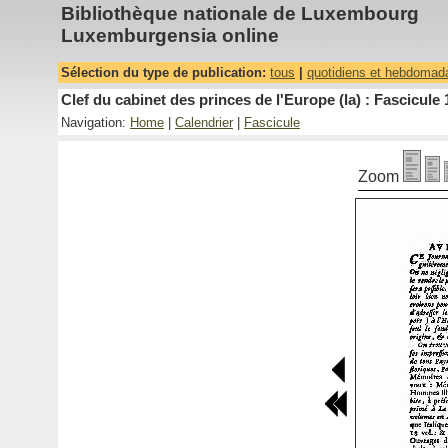
Bibliothèque nationale de Luxembourg
Luxemburgensia online
Sélection du type de publication:
tous
|
quotidiens et hebdomad
Clef du cabinet des princes de l'Europe (la) : Fascicule 
Navigation:
Home
|
Calendrier
|
Fascicule
Zoom