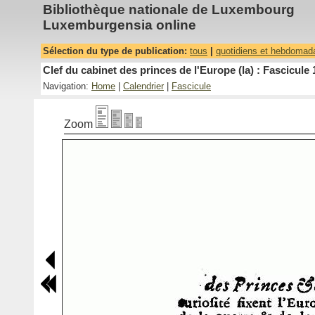
Bibliothèque nationale de Luxembourg
Luxemburgensia online
Sélection du type de publication:
tous
|
quotidiens et hebdomad
Clef du cabinet des princes de l'Europe (la) : Fascicule 
Navigation:
Home
|
Calendrier
|
Fascicule
Zoom