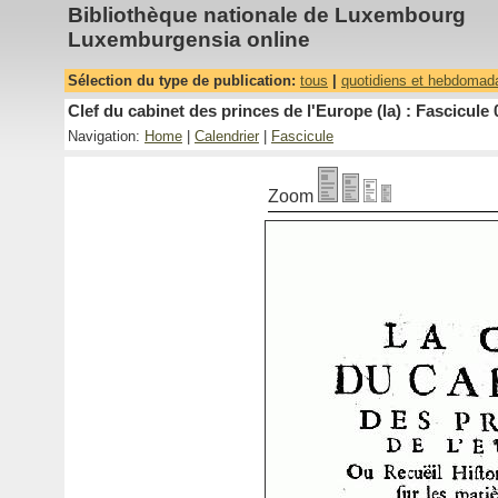
Bibliothèque nationale de Luxembourg
Luxemburgensia online
Sélection du type de publication:
tous
|
quotidiens et hebdomad
Clef du cabinet des princes de l'Europe (la) : Fascicule 
Navigation:
Home
|
Calendrier
|
Fascicule
Zoom