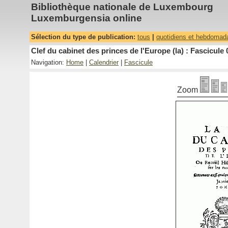
Bibliothèque nationale de Luxembourg
Luxemburgensia online
Sélection du type de publication:
tous
|
quotidiens et hebdomad
Clef du cabinet des princes de l'Europe (la) : Fascicule 
Navigation:
Home
|
Calendrier
|
Fascicule
Zoom