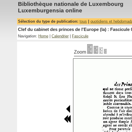
Bibliothèque nationale de Luxembourg
Luxemburgensia online
Sélection du type de publication:
tous
|
quotidiens et hebdomad
Clef du cabinet des princes de l'Europe (la) : Fascicule 
Navigation:
Home
|
Calendrier
|
Fascicule
Zoom