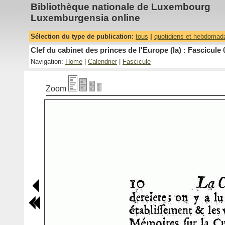
Bibliothèque nationale de Luxembourg
Luxemburgensia online
Sélection du type de publication:
tous
|
quotidiens et hebdomad
Clef du cabinet des princes de l'Europe (la) : Fascicule 
Navigation:
Home
|
Calendrier
|
Fascicule
Zoom