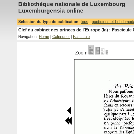
Bibliothèque nationale de Luxembourg
Luxemburgensia online
Sélection du type de publication:
tous
|
quotidiens et hebdomad
Clef du cabinet des princes de l'Europe (la) : Fascicule 
Navigation:
Home
|
Calendrier
|
Fascicule
Zoom