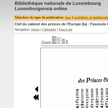
Bibliothèque nationale de Luxembourg
Luxemburgensia online
Sélection du type de publication:
tous
|
quotidiens et hebdomad
Clef du cabinet des princes de l'Europe (la) : Fascicule 
Navigation:
Home
|
Calendrier
|
Fascicule
Zoom