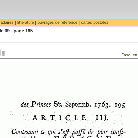
madaires
|
littérature
|
ouvrages de référence
|
cartes postales
le 09 - page 195
Fasc. en