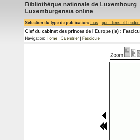
Bibliothèque nationale de Luxembourg
Luxemburgensia online
Sélection du type de publication:
tous
|
quotidiens et hebdo
Clef du cabinet des princes de l'Europe (la) : Fascicu
Navigation:
Home
|
Calendrier
|
Fascicule
Zoom