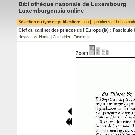
Bibliothèque nationale de Luxembourg
Luxemburgensia online
Sélection du type de publication:
tous
|
quotidiens et hebdomad
Clef du cabinet des princes de l'Europe (la) : Fascicule 
Navigation:
Home
|
Calendrier
|
Fascicule
Zoom