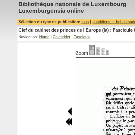
Bibliothèque nationale de Luxembourg
Luxemburgensia online
Sélection du type de publication:
tous
|
quotidiens et hebdomad
Clef du cabinet des princes de l'Europe (la) : Fascicule 
Navigation:
Home
|
Calendrier
|
Fascicule
Zoom