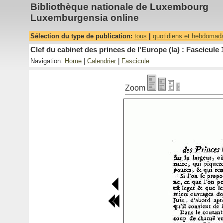
Bibliothèque nationale de Luxembourg
Luxemburgensia online
Sélection du type de publication:
tous
|
quotidiens et hebdomad
Clef du cabinet des princes de l'Europe (la) : Fascicule 
Navigation:
Home
|
Calendrier
|
Fascicule
Zoom