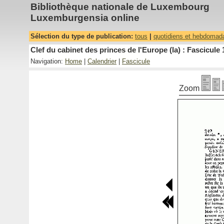
Bibliothèque nationale de Luxembourg
Luxemburgensia online
Sélection du type de publication:
tous
|
quotidiens et hebdomad
Clef du cabinet des princes de l'Europe (la) : Fascicule 
Navigation:
Home
|
Calendrier
|
Fascicule
Zoom