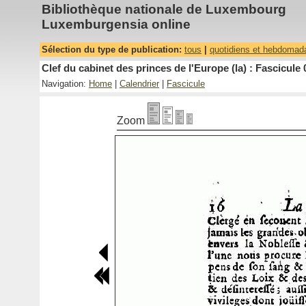
Bibliothèque nationale de Luxembourg
Luxemburgensia online
Sélection du type de publication:
tous
|
quotidiens et hebdomad
Clef du cabinet des princes de l'Europe (la) : Fascicule 
Navigation:
Home
|
Calendrier
|
Fascicule
Zoom