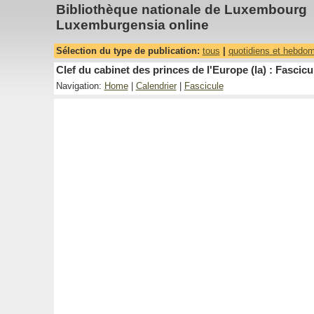
Bibliothèque nationale de Luxembourg
Luxemburgensia online
Sélection du type de publication:
tous
|
quotidiens et hebdo
Clef du cabinet des princes de l'Europe (la) : Fascicu
Navigation:
Home
|
Calendrier
|
Fascicule