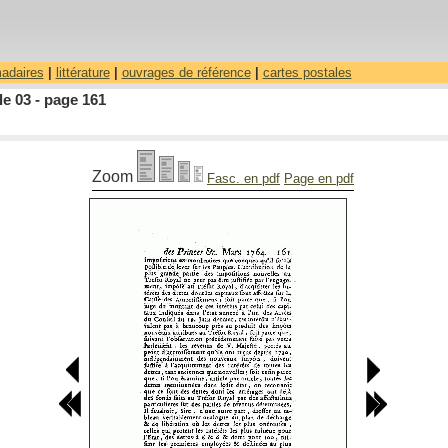
madaires
|
littérature
|
ouvrages de référence
|
cartes postales
le 03 - page 161
Zoom
Fasc. en pdf
Page en pdf