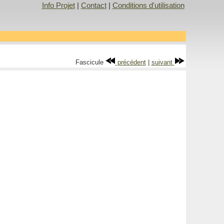
Info Projet
|
Contact
|
Conditions d'utilisation
Fascicule
précédent
|
suivant