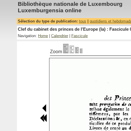
Bibliothèque nationale de Luxembourg
Luxemburgensia online
Sélection du type de publication:
tous
|
quotidiens et hebdomad
Clef du cabinet des princes de l'Europe (la) : Fascicule 
Navigation:
Home
|
Calendrier
|
Fascicule
Zoom