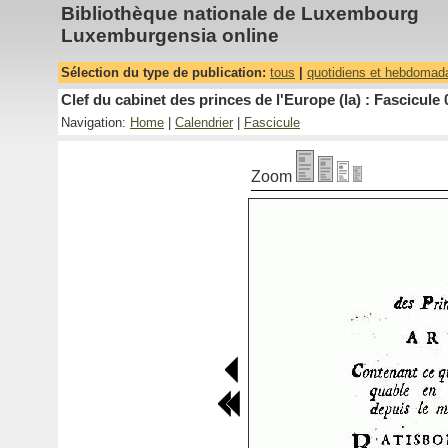
Bibliothèque nationale de Luxembourg
Luxemburgensia online
Sélection du type de publication:
tous
|
quotidiens et hebdomad
Clef du cabinet des princes de l'Europe (la) : Fascicule 
Navigation:
Home
|
Calendrier
|
Fascicule
Zoom