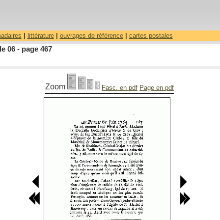
madaires
|
littérature
|
ouvrages de référence
|
cartes postales
le 06 - page 467
Zoom
Fasc. en pdf
Page en pdf