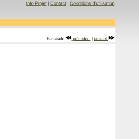
Info Projet
|
Contact
|
Conditions d'utilisation
Fascicule
précédent
|
suivant