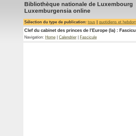
Bibliothèque nationale de Luxembourg
Luxemburgensia online
Sélection du type de publication:
tous
|
quotidiens et hebdo
Clef du cabinet des princes de l'Europe (la) : Fascicu
Navigation:
Home
|
Calendrier
|
Fascicule