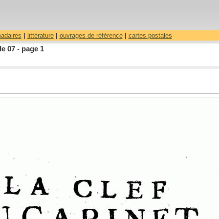
madaires
|
littérature
|
ouvrages de référence
|
cartes postales
le 07 - page 1