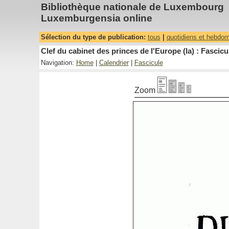
Bibliothèque nationale de Luxembourg
Luxemburgensia online
Sélection du type de publication:
tous
|
quotidiens et hebdo
Clef du cabinet des princes de l'Europe (la) : Fascicu
Navigation:
Home
|
Calendrier
|
Fascicule
Zoom