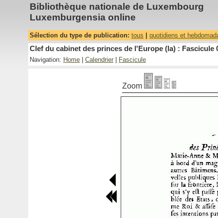
Bibliothèque nationale de Luxembourg
Luxemburgensia online
Sélection du type de publication:
tous
|
quotidiens et hebdomad
Clef du cabinet des princes de l'Europe (la) : Fascicule 
Navigation:
Home
|
Calendrier
|
Fascicule
Zoom