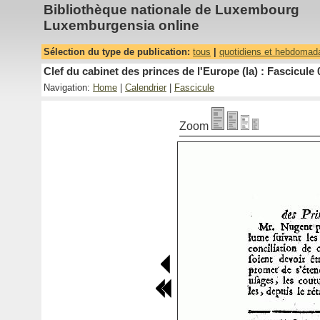
Bibliothèque nationale de Luxembourg
Luxemburgensia online
Sélection du type de publication:
tous
|
quotidiens et hebdomad
Clef du cabinet des princes de l'Europe (la) : Fascicule 
Navigation:
Home
|
Calendrier
|
Fascicule
Zoom