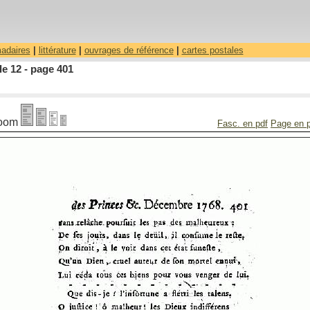
madaires
|
littérature
|
ouvrages de référence
|
cartes postales
le 12 - page 401
oom
Fasc. en pdf
Page en 