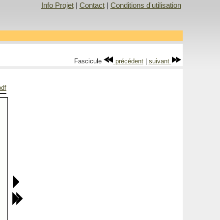
Info Projet
|
Contact
|
Conditions d'utilisation
Fascicule
précédent
|
suivant
pdf