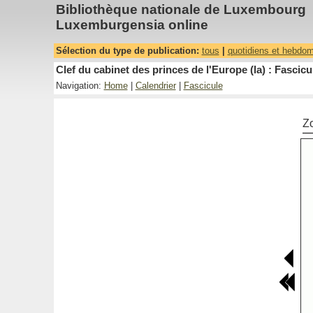
Bibliothèque nationale de Luxembourg
Luxemburgensia online
Sélection du type de publication:
tous
|
quotidiens et hebdo
Clef du cabinet des princes de l'Europe (la) : Fascicu
Navigation:
Home
|
Calendrier
|
Fascicule
Z