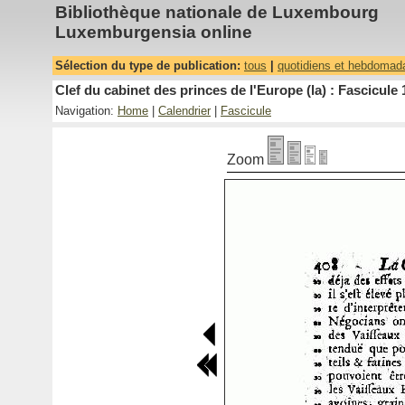
Bibliothèque nationale de Luxembourg
Luxemburgensia online
Sélection du type de publication:
tous
|
quotidiens et hebdomad
Clef du cabinet des princes de l'Europe (la) : Fascicule 
Navigation:
Home
|
Calendrier
|
Fascicule
Zoom