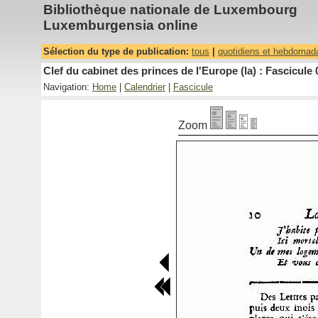
Bibliothèque nationale de Luxembourg
Luxemburgensia online
Sélection du type de publication:
tous
|
quotidiens et hebdomad
Clef du cabinet des princes de l'Europe (la) : Fascicule 
Navigation:
Home
|
Calendrier
|
Fascicule
Zoom