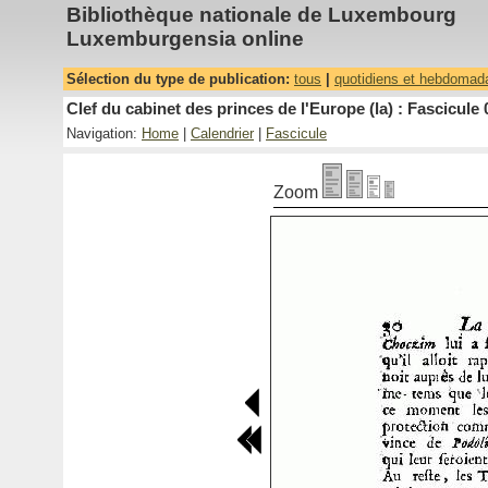
Bibliothèque nationale de Luxembourg
Luxemburgensia online
Sélection du type de publication:
tous
|
quotidiens et hebdomad
Clef du cabinet des princes de l'Europe (la) : Fascicule 
Navigation:
Home
|
Calendrier
|
Fascicule
Zoom