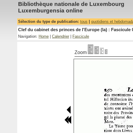
Bibliothèque nationale de Luxembourg
Luxemburgensia online
Sélection du type de publication:
tous
|
quotidiens et hebdomad
Clef du cabinet des princes de l'Europe (la) : Fascicule 
Navigation:
Home
|
Calendrier
|
Fascicule
Zoom