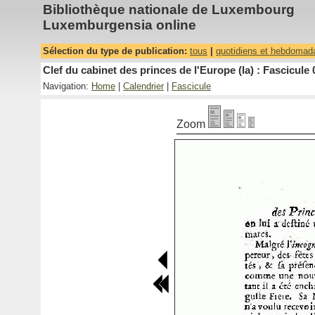
Bibliothèque nationale de Luxembourg
Luxemburgensia online
Sélection du type de publication:
tous
|
quotidiens et hebdomad
Clef du cabinet des princes de l'Europe (la) : Fascicule 
Navigation:
Home
|
Calendrier
|
Fascicule
Zoom