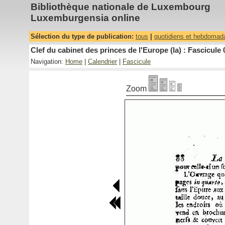
Bibliothèque nationale de Luxembourg
Luxemburgensia online
Sélection du type de publication:
tous
|
quotidiens et hebdomad
Clef du cabinet des princes de l'Europe (la) : Fascicule 
Navigation:
Home
|
Calendrier
|
Fascicule
Zoom