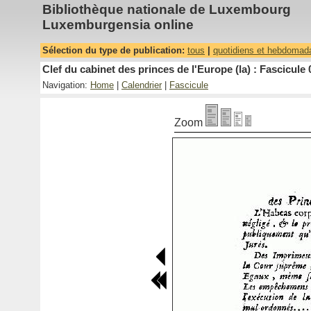
Bibliothèque nationale de Luxembourg
Luxemburgensia online
Sélection du type de publication:
tous
|
quotidiens et hebdomad
Clef du cabinet des princes de l'Europe (la) : Fascicule 
Navigation:
Home
|
Calendrier
|
Fascicule
Zoom