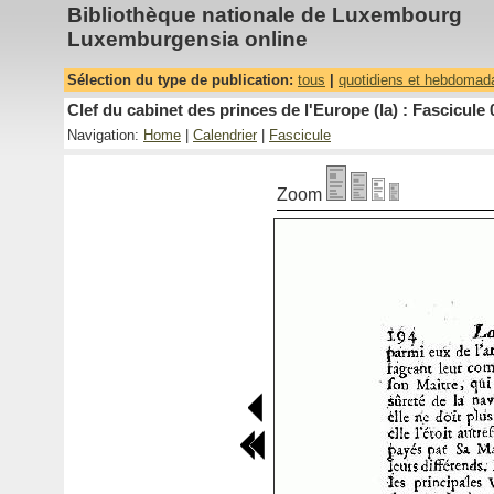
Bibliothèque nationale de Luxembourg
Luxemburgensia online
Sélection du type de publication:
tous
|
quotidiens et hebdomad
Clef du cabinet des princes de l'Europe (la) : Fascicule 
Navigation:
Home
|
Calendrier
|
Fascicule
Zoom