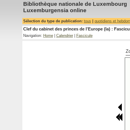
Bibliothèque nationale de Luxembourg
Luxemburgensia online
Sélection du type de publication:
tous
|
quotidiens et hebdo
Clef du cabinet des princes de l'Europe (la) : Fascicu
Navigation:
Home
|
Calendrier
|
Fascicule
Z