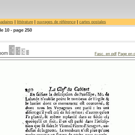
madaires
|
littérature
|
ouvrages de référence
|
cartes postales
le 10 - page 250
oom
Fasc. en pdf
Page en 