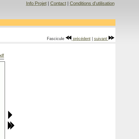
Info Projet
|
Contact
|
Conditions d'utilisation
Fascicule
précédent
|
suivant
pdf