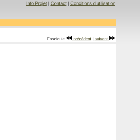
Info Projet
|
Contact
|
Conditions d'utilisation
Fascicule
précédent
|
suivant