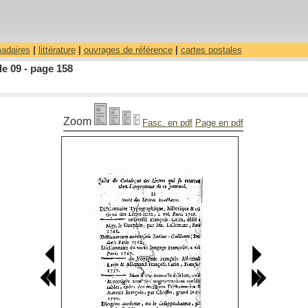
madaires
|
littérature
|
ouvrages de référence
|
cartes postales
le 09 - page 158
Zoom
Fasc. en pdf
Page en pdf