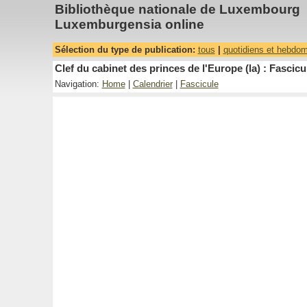
Bibliothèque nationale de Luxembourg
Luxemburgensia online
Sélection du type de publication:
tous
|
quotidiens et hebdo
Clef du cabinet des princes de l'Europe (la) : Fascicu
Navigation:
Home
|
Calendrier
|
Fascicule