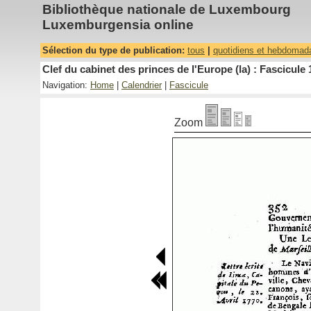
Bibliothèque nationale de Luxembourg
Luxemburgensia online
Sélection du type de publication:
tous
|
quotidiens et hebdomad
Clef du cabinet des princes de l'Europe (la) : Fascicule 
Navigation:
Home
|
Calendrier
|
Fascicule
Zoom