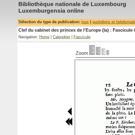
Bibliothèque nationale de Luxembourg
Luxemburgensia online
Sélection du type de publication:
tous
|
quotidiens et hebdomad
Clef du cabinet des princes de l'Europe (la) : Fascicule 
Navigation:
Home
|
Calendrier
|
Fascicule
Zoom