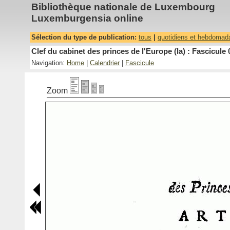
Bibliothèque nationale de Luxembourg
Luxemburgensia online
Sélection du type de publication:
tous
|
quotidiens et hebdomad
Clef du cabinet des princes de l'Europe (la) : Fascicule 
Navigation:
Home
|
Calendrier
|
Fascicule
Zoom