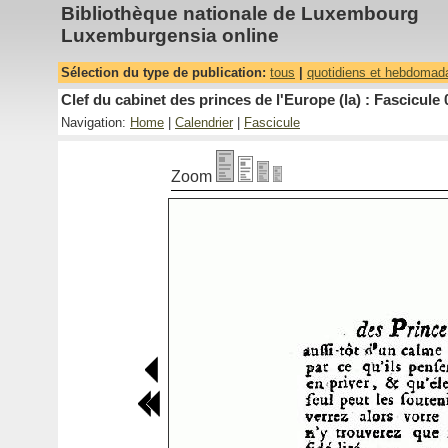
Bibliothèque nationale de Luxembourg
Luxemburgensia online
Sélection du type de publication:
tous
|
quotidiens et hebdomad
Clef du cabinet des princes de l'Europe (la) : Fascicule 
Navigation:
Home
|
Calendrier
|
Fascicule
Zoom