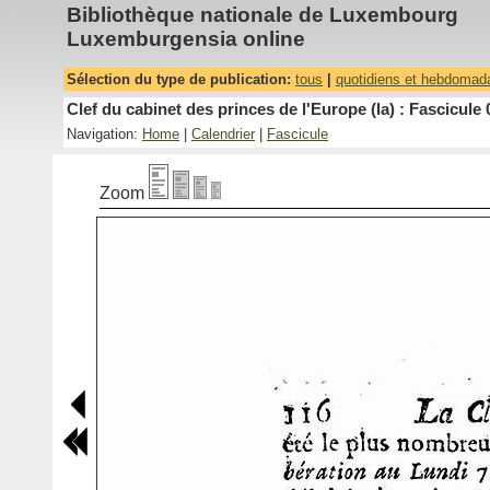
Bibliothèque nationale de Luxembourg
Luxemburgensia online
Sélection du type de publication:
tous
|
quotidiens et hebdomad
Clef du cabinet des princes de l'Europe (la) : Fascicule 
Navigation:
Home
|
Calendrier
|
Fascicule
Zoom