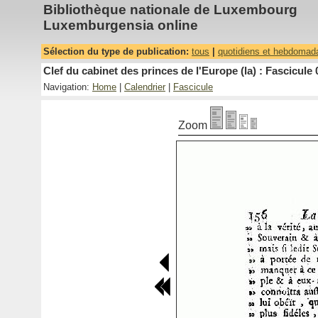
Bibliothèque nationale de Luxembourg
Luxemburgensia online
Sélection du type de publication:
tous
|
quotidiens et hebdomad
Clef du cabinet des princes de l'Europe (la) : Fascicule 
Navigation:
Home
|
Calendrier
|
Fascicule
Zoom