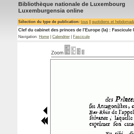
Bibliothèque nationale de Luxembourg
Luxemburgensia online
Sélection du type de publication:
tous
|
quotidiens et hebdomad
Clef du cabinet des princes de l'Europe (la) : Fascicule 
Navigation:
Home
|
Calendrier
|
Fascicule
Zoom